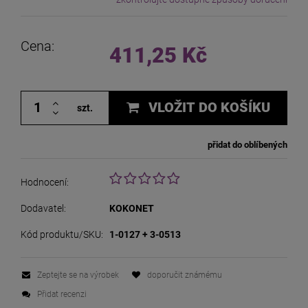
The price does not include any possible payment costs
Cena:
411,25 Kč
VLOŽIT DO KOŠÍKU
szt.
přidat do oblíbených
Hodnocení:
Dodavatel:
KOKONET
Kód produktu/SKU:
1-0127 + 3-0513
Zeptejte se na výrobek
doporučit známému
Přidat recenzi