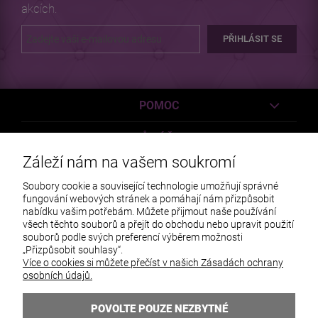
akcích.
PŘIHLÁSIT SE
POMOC
MŮJ ÚČET
Záleží nám na vašem soukromí
PLATBY A DODÁVKY
Soubory cookie a související technologie umožňují správné
fungování webových stránek a pomáhají nám přizpůsobit
INFORMACE
nabídku vašim potřebám. Můžete přijmout naše používání
všech těchto souborů a přejít do obchodu nebo upravit použití
O NÁS
souborů podle svých preferencí výběrem možnosti
„Přizpůsobit souhlasy“.
Více o cookies si můžete přečíst v našich Zásadách ochrany
osobních údajů.
POVOLTE POUZE NEZBYTNÉ