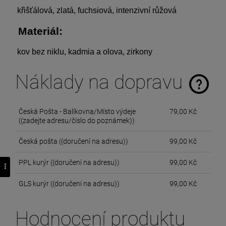
 křišťálová, zlatá, fuchsiová, intenzivní růžová 
 Materiál: 
 kov bez niklu, kadmia a olova, zirkony 
Náklady na dopravu
The price does not include any possible payment costs
Česká Pošta - Balíkovna/Místo výdeje
79,00 Kč
((zadejte adresu/číslo do poznámek))
Česká pošta
((doručení na adresu))
99,00 Kč
PPL kurýr
((doručení na adresu))
99,00 Kč
GLS kurýr
((doručení na adresu))
99,00 Kč
Hodnocení produktu