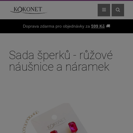
Doprava zdarma pro objednávky za
599 Kč
🚚
Sada šperků - růžové
náušnice a náramek