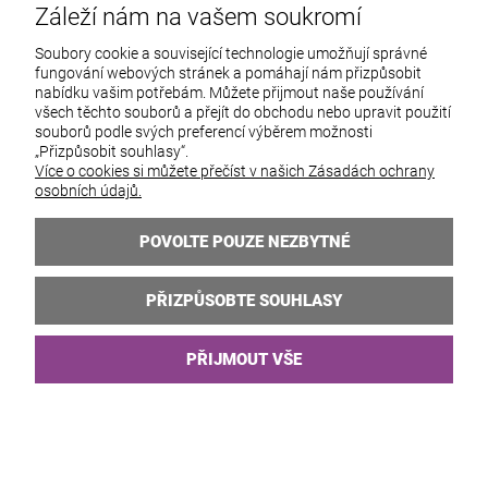
743,75 Kč
Záleží nám na vašem soukromí
Soubory cookie a související technologie umožňují správné
fungování webových stránek a pomáhají nám přizpůsobit
nabídku vašim potřebám. Můžete přijmout naše používání
všech těchto souborů a přejít do obchodu nebo upravit použití
souborů podle svých preferencí výběrem možnosti
„Přizpůsobit souhlasy“.
Více o cookies si můžete přečíst v našich Zásadách ochrany
osobních údajů.
POVOLTE POUZE NEZBYTNÉ
PŘIZPŮSOBTE SOUHLASY
PŘIJMOUT VŠE