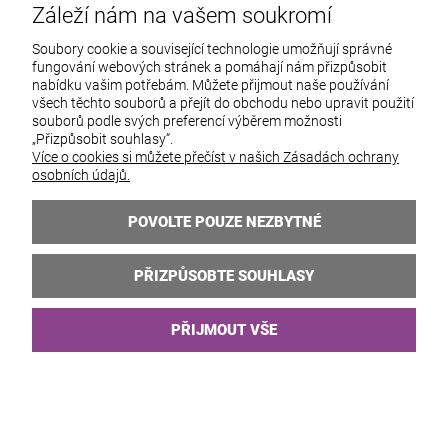
Záleží nám na vašem soukromí
Soubory cookie a související technologie umožňují správné
fungování webových stránek a pomáhají nám přizpůsobit
nabídku vašim potřebám. Můžete přijmout naše používání
všech těchto souborů a přejít do obchodu nebo upravit použití
souborů podle svých preferencí výběrem možnosti
„Přizpůsobit souhlasy“.
Více o cookies si můžete přečíst v našich Zásadách ochrany
osobních údajů.
Svatební náušnice ANTIGUA silver
POVOLTE POUZE NEZBYTNÉ
431,25 Kč
PŘIZPŮSOBTE SOUHLASY
PŘIJMOUT VŠE