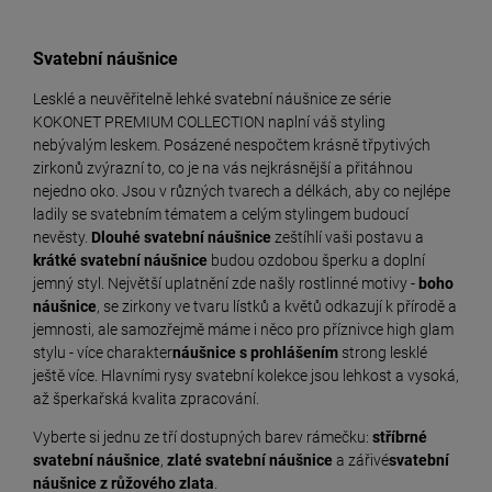
Svatební náušnice
Lesklé a neuvěřitelně lehké svatební náušnice ze série
KOKONET PREMIUM COLLECTION naplní váš styling
nebývalým leskem. Posázené nespočtem krásně třpytivých
zirkonů zvýrazní to, co je na vás nejkrásnější a přitáhnou
nejedno oko. Jsou v různých tvarech a délkách, aby co nejlépe
ladily se svatebním tématem a celým stylingem budoucí
nevěsty.
Dlouhé svatební náušnice
zeštíhlí vaši postavu a
krátké svatební náušnice
budou ozdobou šperku a doplní
jemný styl. Největší uplatnění zde našly rostlinné motivy -
boho
náušnice
, se zirkony ve tvaru lístků a květů odkazují k přírodě a
jemnosti, ale samozřejmě máme i něco pro příznivce high glam
stylu - více charakter
náušnice s prohlášením
strong lesklé
ještě více. Hlavními rysy svatební kolekce jsou lehkost a vysoká,
až šperkařská kvalita zpracování.
Vyberte si jednu ze tří dostupných barev rámečku:
stříbrné
svatební náušnice
,
zlaté svatební náušnice
a zářivé
svatební
náušnice z růžového zlata
.