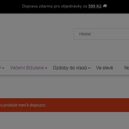
Doprava zdarma pro objednávky za
599 Kč
🚚
y
Večerní Bižuterie
Ozdoby do vlasů
Ve slevě
No
o produkt není k dispozici.