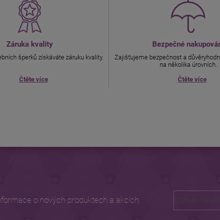
Záruka kvality
Bezpečné nakupová
bních šperků získáváte záruku kvality.
Zajišťujeme bezpečnost a důvěryhodn
na několika úrovních.
Čtěte více
Čtěte více
nformace o nových produktech a akcích.