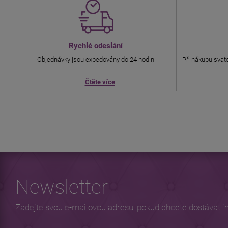
Rychlé odeslání
Objednávky jsou expedovány do 24 hodin
Při nákupu svate
Čtěte více
Newsletter
Zadejte svou e-mailovou adresu, pokud chcete dostávat i