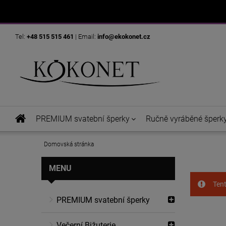
Tel:
+48 515 515 461
| Email:
info@ekokonet.cz
PREMIUM svatební šperky
Ručně vyráběné šperk
Domovská stránka
MENU
Tent
PREMIUM svatební šperky
Večerní Bižuterie