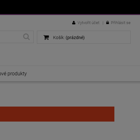
Vytvořit účet
Přihlásit se
Košík:
(prázdné)
vé produkty