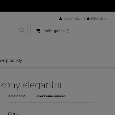
Vytvořit účet
Přihlásit se
Košík:
(prázdné)
vé produkty
rkony elegantní
Dostupnost:
očekávané doručení
Cena: