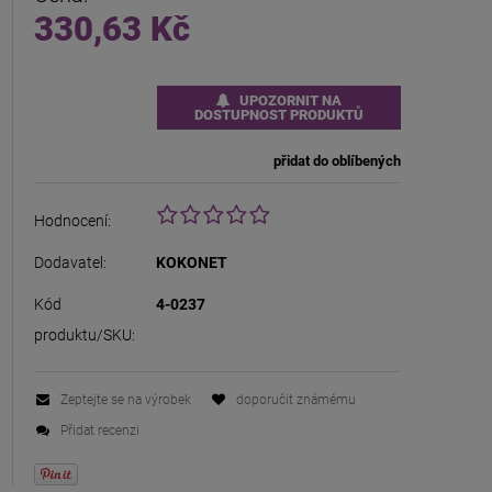
330,63 Kč
UPOZORNIT NA
DOSTUPNOST PRODUKTŮ
přidat do oblíbených
Hodnocení:
Dodavatel:
KOKONET
Kód
4-0237
produktu/SKU:
Zeptejte se na výrobek
doporučit známému
Přidat recenzi