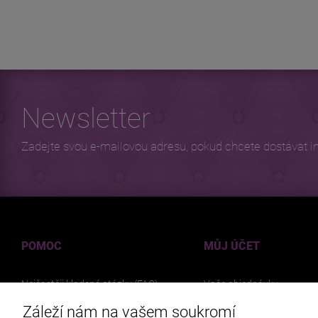
Newsletter
Zadejte svou e-mailovou adresu, pokud chcete dostávat i
POMOC
MŮJ ÚČET
Nejčastěji kladené otázky (FAQ)
Vaše objednávky
Zpětné vracení a reklamace
Nastavení účtu
Záleží nám na vašem soukromí