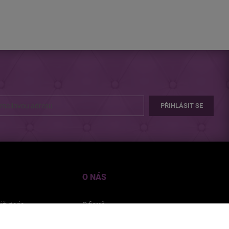
PŘIHLÁSIT SE
O NÁS
ižuterie
O firmě
orů cookie
Spolupráce