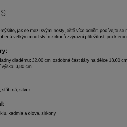
is
ýšlíte, jak se mezi svými hosty ještě více odlišit, podívejte se n
obená velkým množstvím zirkonů zvýrazní příležitost, pro kterou
ry:
ladny diadému: 32,00 cm, ozdobná část tiáry na délce 18,00 c
 výška: 3,80 cm
 stříbrná, silver
l:
klu, kadmia a olova, zirkony