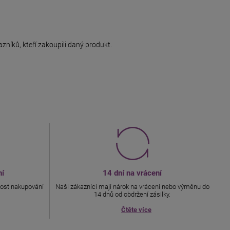
azníků, kteří zakoupili daný produkt.
ní
14 dní na vrácení
ost nakupování
Naši zákazníci mají nárok na vrácení nebo výměnu do
14 dnů od obdržení zásilky.
Čtěte více