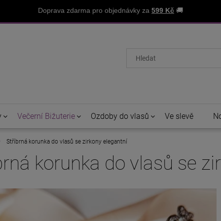
Doprava zdarma pro objednávky za
599 Kč
🚚
y
Večerní Bižuterie
Ozdoby do vlasů
Ve slevě
No
Stříbrná korunka do vlasů se zirkony elegantní
brná korunka do vlasů se zi