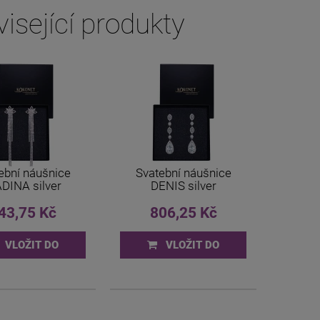
isející produkty
ební náušnice
Svatební náušnice
DINA silver
DENIS silver
43,75 Kč
806,25 Kč
VLOŽIT DO
VLOŽIT DO
KOŠÍKU
KOŠÍKU