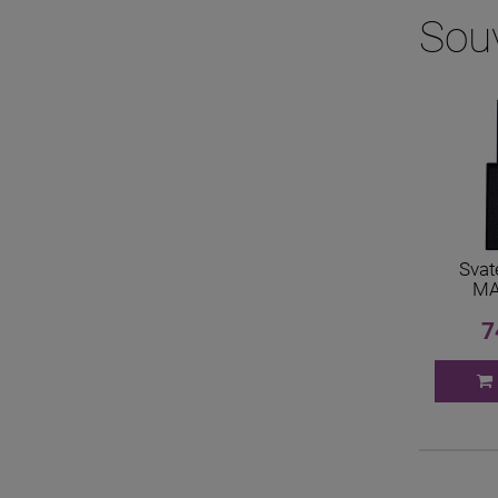
Souv
Svat
MA
7