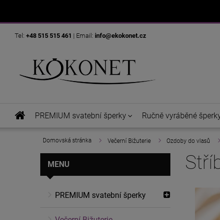
Tel:
+48 515 515 461
| Email:
info@ekokonet.cz
PREMIUM svatební šperky
Ručně vyráběné šperk
»
»
»
Domovská stránka
Večerní Bižuterie
Ozdoby do vlasů
Stří
MENU
PREMIUM svatební šperky
Večerní Bižuterie