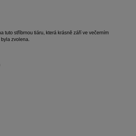
a tuto stříbrnou tiáru, která krásně září ve večerním 
 byla zvolena.
m