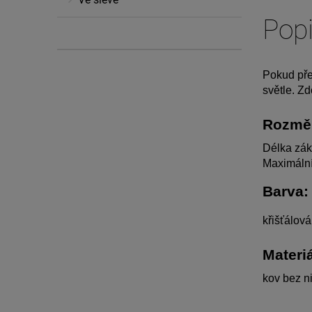
Pop
Pokud přem
světle. Zd
Rozmě
Délka zák
Maximální
Barva:
křišťálová,
Materiá
kov bez ni