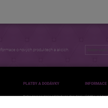
nformace o nových produktech a akcích.
PLATBY A DODÁVKY
INFORMACE
Doba zpracování a náklady na doručení
Údržba módní b
Způsoby platby
Nastavení soub