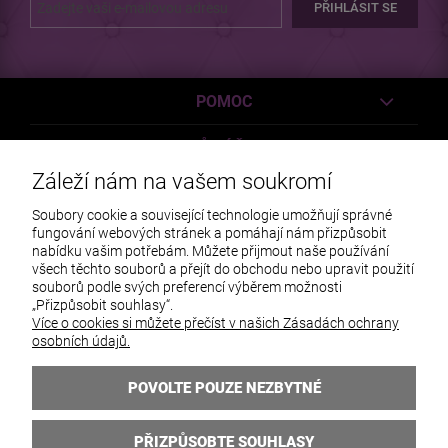
PŘIHLÁSIT SE
POMOC
MŮJ ÚČET
Záleží nám na vašem soukromí
PLATBY A DODÁVKY
Soubory cookie a související technologie umožňují správné
fungování webových stránek a pomáhají nám přizpůsobit
INFORMACE
nabídku vašim potřebám. Můžete přijmout naše používání
všech těchto souborů a přejít do obchodu nebo upravit použití
O NÁS
souborů podle svých preferencí výběrem možnosti
„Přizpůsobit souhlasy“.
Více o cookies si můžete přečíst v našich Zásadách ochrany
osobních údajů.
POVOLTE POUZE NEZBYTNÉ
PŘIZPŮSOBTE SOUHLASY