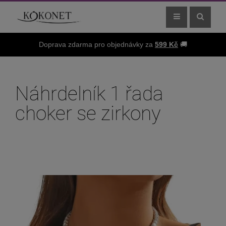
Doprava zdarma pro objednávky za
599 Kč
🚚
Náhrdelník 1 řada
choker se zirkony