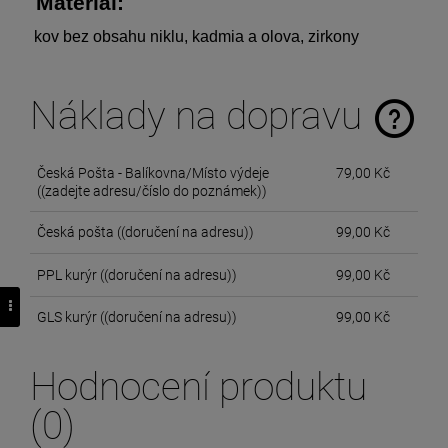
 Materiál: 
 kov bez obsahu niklu, kadmia a olova, zirkony 
Náklady na dopravu
The price does not include any possible payment costs
Česká Pošta - Balíkovna/Místo výdeje
79,00 Kč
((zadejte adresu/číslo do poznámek))
Česká pošta
((doručení na adresu))
99,00 Kč
PPL kurýr
((doručení na adresu))
99,00 Kč
GLS kurýr
((doručení na adresu))
99,00 Kč
Hodnocení produktu
(0)