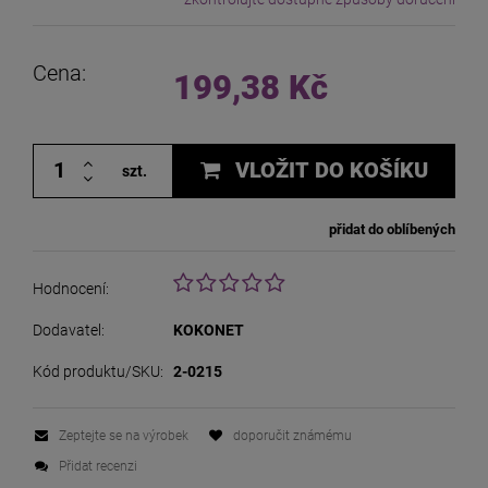
The price does not include any possible payment costs
Cena:
199,38 Kč
VLOŽIT DO KOŠÍKU
szt.
přidat do oblíbených
Hodnocení:
Dodavatel:
KOKONET
Kód produktu/SKU:
2-0215
Zeptejte se na výrobek
doporučit známému
Přidat recenzi