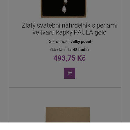
Zlatý svatební náhrdelník s perlami
ve tvaru kapky PAULA gold
Dostupnost:
velký počet
Odeslání do:
48 hodin
493,75 Kč