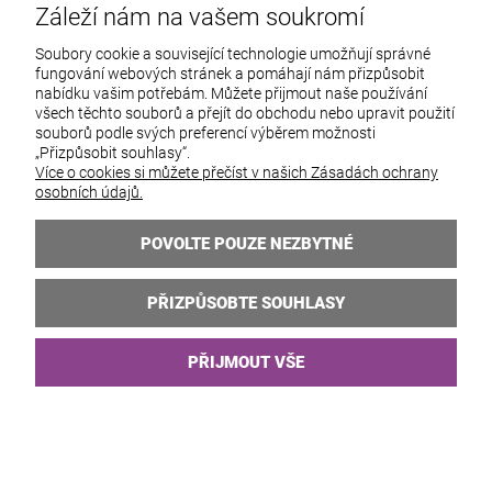
Záleží nám na vašem soukromí
Soubory cookie a související technologie umožňují správné
fungování webových stránek a pomáhají nám přizpůsobit
nabídku vašim potřebám. Můžete přijmout naše používání
všech těchto souborů a přejít do obchodu nebo upravit použití
souborů podle svých preferencí výběrem možnosti
„Přizpůsobit souhlasy“.
Více o cookies si můžete přečíst v našich Zásadách ochrany
osobních údajů.
Zlatý svatební náhrdelník s perlami,
POVOLTE POUZE NEZBYTNÉ
květy a zirkony FLOR gold
Dostupnost:
velký počet
PŘIZPŮSOBTE SOUHLASY
Odeslání do:
48 hodin
431,25 Kč
PŘIJMOUT VŠE