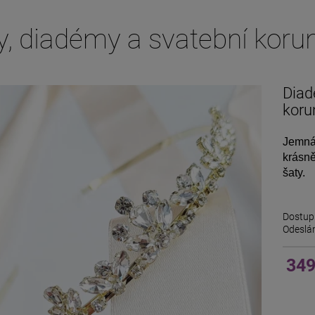
y, diadémy a svatební koru
Diad
koru
Jemná 
krásně
šaty.
Dostup
Odeslán
349