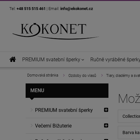
Tel:
+48 515 515 461
| Email:
info@ekokonet.cz
PREMIUM svatební šperky
Ručně vyráběné šperk
»
»
Domovská stránka
Ozdoby do vlasů
Tiary, diadémy a sv
MENU
Možn
PREMIUM svatební šperky
Collectio
Večerní Bižuterie
Barva ka