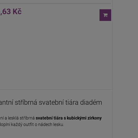
,63 Kč
antní stříbrná svatební tiára diadém
ní a lesklá stříbrná
svatební tiára
s kubickými zirkony
doplní každý outfit o nádech lesku.