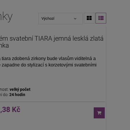
nky
ém svatební TIARA jemná lesklá zlatá
nka
tiara zdobená zirkony bude vlasům viditelná a 
 zapadne do stylizací s 
korzetovými
svatebními
nost:
velký počet
í do:
24 hodin
,38 Kč