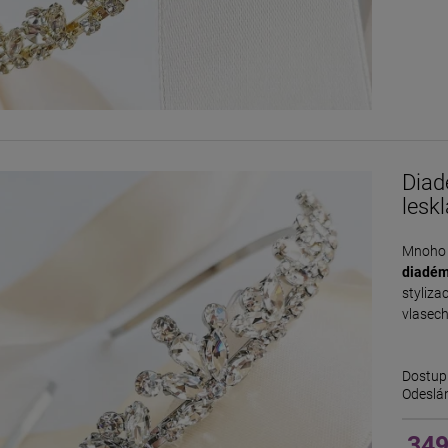
Diad
leskl
Mnoho 
diadé
stylizac
vlasech
Dostup
Odeslán
349