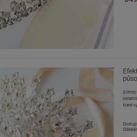
Efek
půso
S tímt
ostatn
které v
Dostup
Odeslán