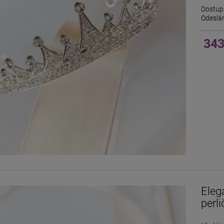
Dostup
Odeslán
343
Elega
perl