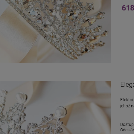
618
Eleg
Efektní
jehož n
Dostup
Odeslán