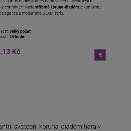
 elegantní doplněk, který dodá vašemu účesu lesk a
ský charakter? Naše
stříbrná koruna-diadém
je kombinací
é elegance a moderního GLAM stylu.
nost:
velký počet
í do:
24 hodin
,13 Kč
antní svatební koruna, diadém tiara v