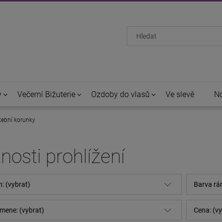
y
Večerní Bižuterie
Ozdoby do vlasů
Ve slevě
No
atební korunky
osti prohlížení
n: (vybrat)
Barva rá
mene: (vybrat)
Cena: (vy