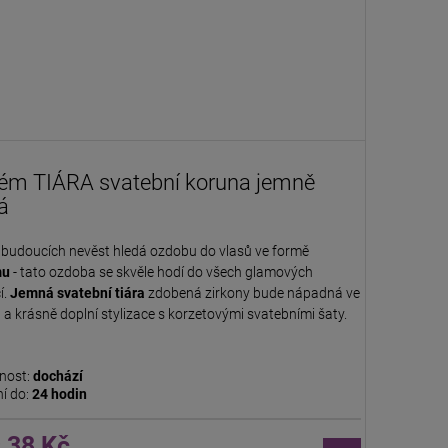
ém TIÁRA svatební koruna jemně
á
budoucích nevěst hledá ozdobu do vlasů ve formě
mu
- tato ozdoba se skvěle hodí do všech glamových
í.
Jemná svatební tiára
zdobená zirkony bude nápadná ve
 a krásně doplní stylizace s korzetovými svatebními šaty.
nost:
dochází
í do:
24 hodin
,38 Kč