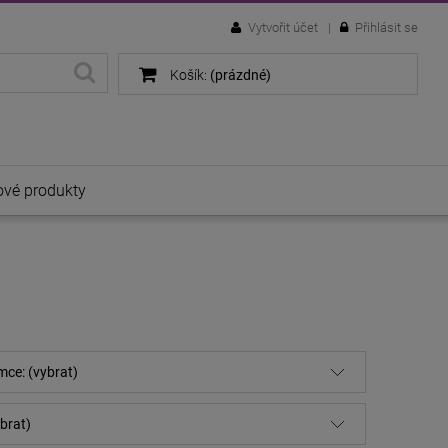
Vytvořit účet
Přihlásit se
Košík:
(prázdné)
vé produkty
mce: (vybrat)
brat)