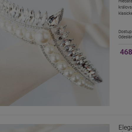
Hledáte
králov
klasick
Dostup
Odeslán
468
Eleg