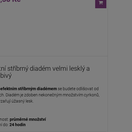
tní stříbrný diadém velmi lesklý a
bivý
o
efektním stříbrným diadémem
se budete odlišovat od
ích. Diadém je zdoben nekonečným množstvím cyrkonů,
yzařují úžasný lesk.
nost:
průměrné množství
í do:
24 hodin