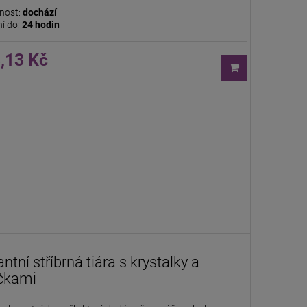
nost:
dochází
í do:
24 hodin
,13 Kč
ntní stříbrná tiára s krystalky a
ičkami