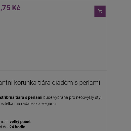
,75 Kč
antní korunka tiára diadém s perlami
stříbrná tiara s perlami
bude vybrána pro neobvyklý styl,
ositelka má ráda lesk a eleganci.
nost:
velký počet
í do:
24 hodin