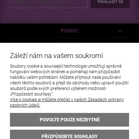
PŘIHLÁSIT SE
POMOC
MŮJ ÚČET
Záleží nám na vašem soukromí
PLATBY A DODÁVKY
Soubory cookie a související technologie umožňují správné
fungování webových stránek a pomáhají nám přizpůsobit
INFORMACE
nabídku vašim potřebám. Můžete přijmout naše používání
všech těchto souborů a přejít do obchodu nebo upravit použití
O NÁS
souborů podle svých preferencí výběrem možnosti
„Přizpůsobit souhlasy“.
Více o cookies si můžete přečíst v našich Zásadách ochrany
osobních údajů.
POVOLTE POUZE NEZBYTNÉ
PŘIZPŮSOBTE SOUHLASY