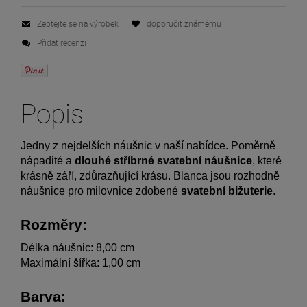
Zeptejte se na výrobek
doporučit známému
Přidat recenzi
Popis
Jedny z nejdelších náušnic v naší nabídce. Poměrně 
nápadité a 
dlouhé stříbrné svatební náušnice
, které 
krásně září, zdůrazňující krásu. Blanca jsou rozhodně 
náušnice pro milovnice zdobené 
svatební bižuterie
.
Rozměry:
Délka náušnic: 8,00 cm
Maximální šířka: 1,00 cm
Barva: