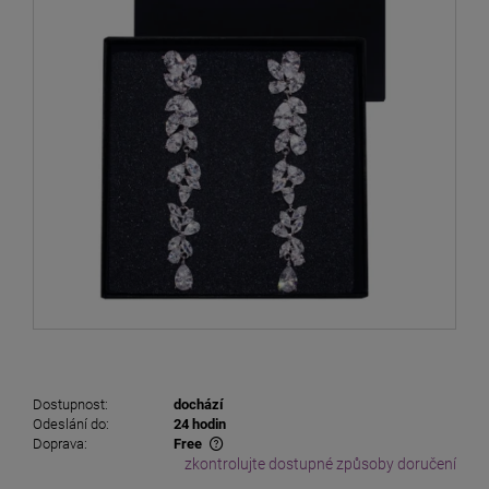
Dostupnost:
dochází
Odeslání do:
24 hodin
Doprava:
Free
zkontrolujte dostupné způsoby doručení
The price does not include any possible payment costs