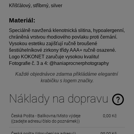
Křišťálový, stříbrný, silver
Materiál:
Speciálně navržená klenotnická slitina, hypoalergenní, 
chráněná vrstvou rhodiového povlaku proti černání. 
Vysokou estetiku zajišťují ručně broušené 
šestiúhelníkové zirkony třídy AAA+ ručně osazené. 
Logo KOKONET zaručuje vysokou kvalitu!
Fotografie č. 3 a 4: @haniaprocnerphotography
Každé objednávce zdarma přikládáme elegantní 
krabičku s logem značky.
Náklady na dopravu
The price does not include any possible payment costs
Česká Pošta - Balíkovna/Místo výdeje
0,00 Kč
((zadejte adresu/číslo do poznámek))
Česká pošta
((doručení na adresu))
99,00 Kč