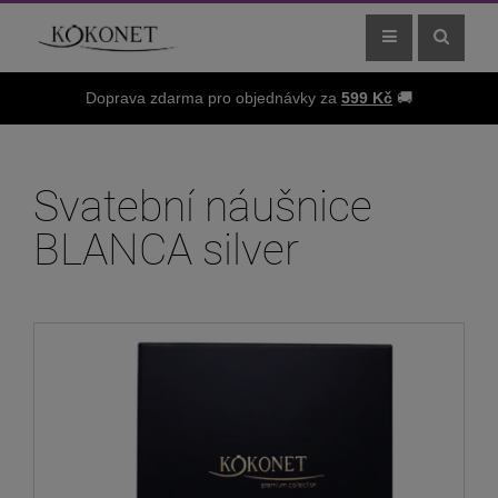
Doprava zdarma pro objednávky za
599 Kč
🚚
Svatební náušnice
BLANCA silver